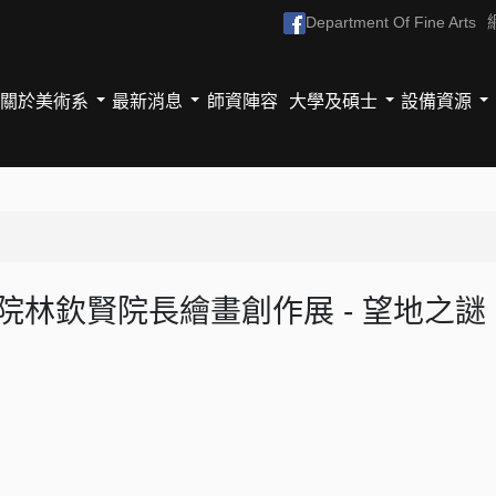
Department Of Fine Arts
關於美術系
最新消息
師資陣容
大學及碩士
設備資源
院林欽賢院長繪畫創作展 - 望地之謎