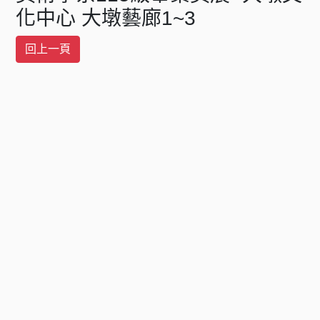
化中心 大墩藝廊1~3