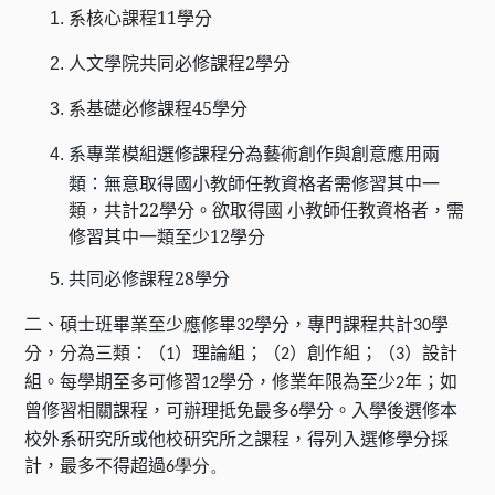
系核心課程11學分
人文學院共同必修課程2學分
系基礎必修課程45學分
系專業模組選修課程分為藝術創作與創意應用兩
類：無意取得國小教師任教資格者需修習其中一
類，共計22學分。欲取得國 小教師任教資格者，需
修習其中一類至少12學分
共同必修課程28學分
二、碩士班畢業至少應修畢
學分，專門課程共計
學
32
30
分，分為三類：（
）理論組；（
）創作組；（
）設計
1
2
3
組。每學期至多可修習
學分，修業年限為至少
年；如
12
2
曾修習相關課程，可辦理抵免最多
學分。入學後選修本
6
校外系研究所或他校研究所之課程，得列入選修學分採
計，最多不得超過
6學分。