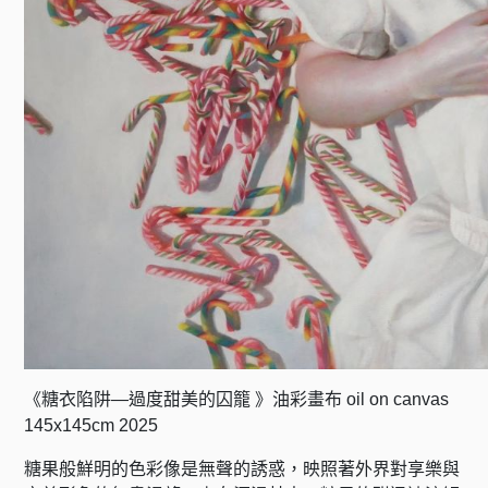
《糖衣陷阱—過度甜美的囚籠 》油彩畫布 oil on canvas
145x145cm 2025
糖果般鮮明的色彩像是無聲的誘惑，映照著外界對享樂與