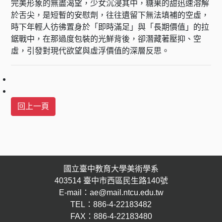
完美形象的無盡渴望，少女沉浸其中，糖果的甜迅速溶解
於舌尖，是短暫的安慰劑，往往遺留下無法填補的空虛，
時下年輕人彷彿置身於「即時滿足」與「長期價值」的拉
鋸戰中，在那過度包裝的光鮮背後，卻潛藏著壓抑、空
虛，引發對現代欲望與虛浮價值的深層反思。
國立臺中教育大學美術學系
403514 臺中市西區民生路140號
E-mail：ae@mail.ntcu.edu.tw
TEL：886-4-22183482
FAX：886-4-22183480