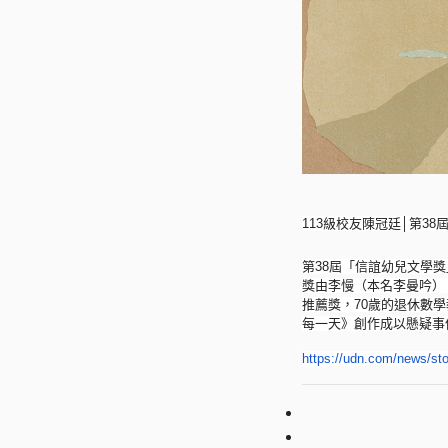
113
級校友陳冠廷│第38
第38屆「信誼幼兒文學
獎由李慢（本名李曼吟）
推薦獎，70
歲的退休數學
每一天》
創作成以懸疑事
https://udn.com/news/sto