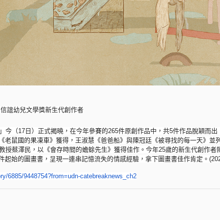
屆信誼幼兒文學獎新生代創作者
獎」今（17日）正式揭曉，在今年參賽的
265件原創作品中，共5件作品脫穎而出
《老鼠國的果凍車》
獲得，王淑慧《爸爸船》與陳冠廷《被尋找的每一天》並
教授蔡澤民，以《會存時間的蟾蜍先生》獲得佳作。
今年25歲的新生代創作者
件起始的圖畫書，呈現一連串記憶流失的情感經驗，
拿下圖畫書佳作肯定。(2026-0
ry/
6885/9448754?from=udn-
catebreaknews_ch2