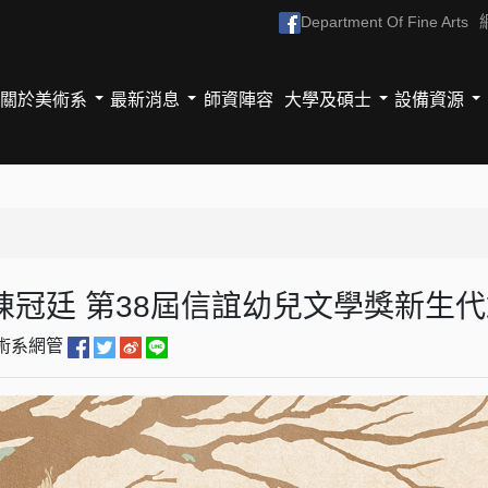
Department Of Fine Arts
關於美術系
最新消息
師資陣容
大學及碩士
設備資源
友陳冠廷 第38屆信誼幼兒文學獎新生
術系網管