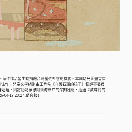
，
每件作品皆生動描繪台灣當代社會的樣貌。
本屆幼兒圖畫書首
列佳作；
兒童文學組則由王丞希《守護石頭的孩子》獲評審委員
陳冠廷，
則將奶奶罹患阿茲海默症的深刻體驗，透過《被尋找的
4-17 20:27
聯合報
)