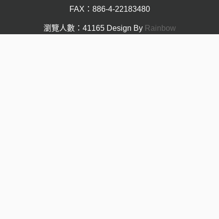
FAX：886-4-22183480
瀏覽人數：41165
Design By
Rainbow