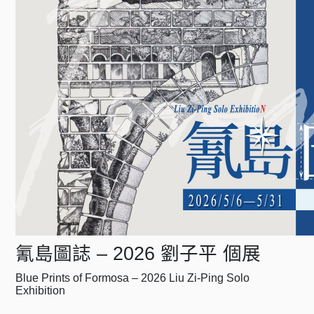
氰島圖誌 – 2026 劉子平 個展
Blue Prints of Formosa – 2026 Liu Zi-Ping Solo
Exhibition