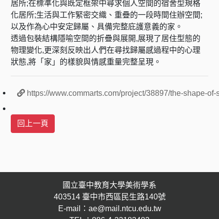
居所;在標準化與既定框架中尋求個人空間的宿舍型規格
化居所;生活與工作緊密交織、重疊的一段時間住辦空間;
以及作為心中安定歸屬、具備完整庇護意義的家。
透過包裝結構隱喻空間的折疊與展開,展現了居住型態的
物理變化,更深刻反映出人們在尋找歸屬感過程中的心理
狀態,將「家」的樣貌與情感重量完整呈現。
https://www.commarts.com/project/38897/the-shape-of-s
國立臺中教育大學美術學系
403514 臺中市西區民生路140號
E-mail：ae@mail.ntcu.edu.tw