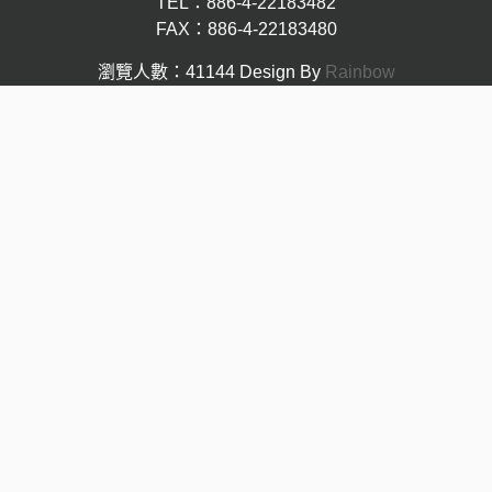
TEL：886-4-22183482
FAX：886-4-22183480
瀏覽人數：41144
Design By
Rainbow